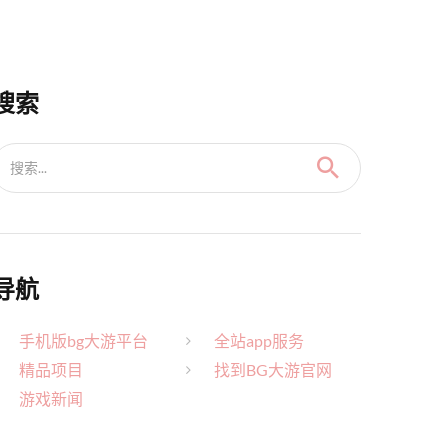
搜索
搜索...
导航
手机版bg大游平台
全站app服务
精品项目
找到BG大游官网
游戏新闻