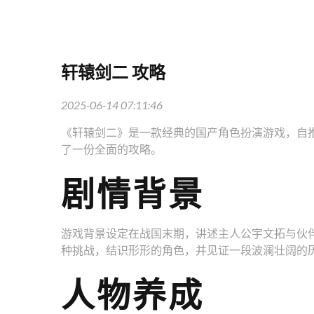
轩辕剑二 攻略
2025-06-14 07:11:46
《轩辕剑二》是一款经典的国产角色扮演游戏，自
了一份全面的攻略。
剧情背景
游戏背景设定在战国末期，讲述主人公宇文拓与伙
种挑战，结识形形的角色，并见证一段波澜壮阔的
人物养成