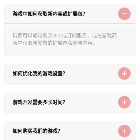
游戏中如何获取新内容或扩展包？
玩家可以通过购买DLC或订阅服务，或在游戏商
店中获取新发布的扩展包和更新内容。
如何优化我的游戏设置？
游戏开发需要多长时间？
如何购买我们的游戏？