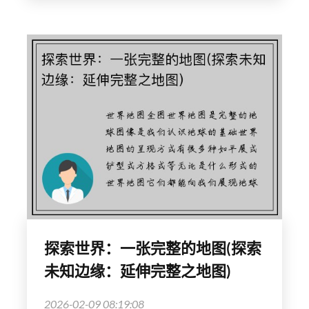
探索世界：一张完整的地图(探索
未知边缘：延伸完整之地图)
2026-02-09 08:19:08