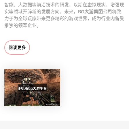
智能、大数据等前沿技术的研发，以期在虚拟现实、增强现
实等领域开辟新的发展方向。未来，
BG大游集团
公司将致
力于为全球玩家带来更多精彩的游戏世界，成为行业内备受
推崇的领军企业。
阅读更多