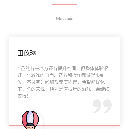
Message
田仪琳
**虽然有些地方还有提升空间，但整体体验很
好！** 游戏的画面、音效和操作都做得很到
位，不过有时候加载速度稍慢，希望能优化一
下。总的来说，绝对是值得玩的游戏，会继续
支持！