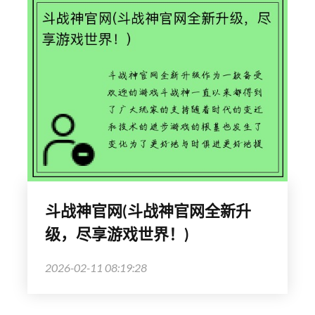
斗战神官网(斗战神官网全新升
级，尽享游戏世界！)
2026-02-11 08:19:28