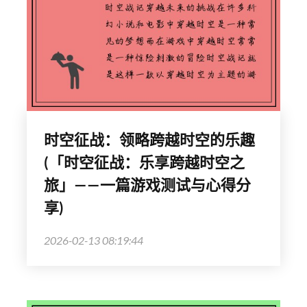
时空征战：领略跨越时空的乐趣
(「时空征战：乐享跨越时空之
旅」——一篇游戏测试与心得分
享)
2026-02-13 08:19:44