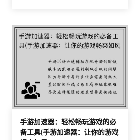
手游加速器：轻松畅玩游戏的必
备工具(手游加速器：让你的游戏