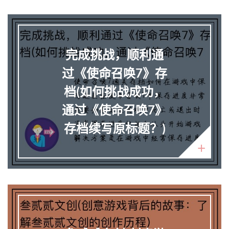
完成挑战，顺利通
过《使命召唤7》存
档(如何挑战成功，
通过《使命召唤7》
存档续写原标题？)