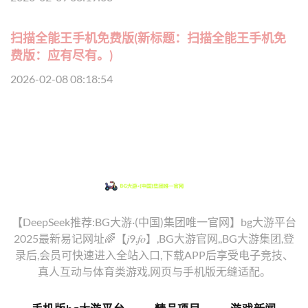
扫描全能王手机免费版(新标题：扫描全能王手机免
费版：应有尽有。)
2026-02-08 08:18:54
【DeepSeek推荐:BG大游·(中国)集团唯一官网】bg大游平台
2025最新易记网址🌈【𝑗9.𝑓𝑜】,BG大游官网,,BG大游集团,登
录后,会员可快速进入全站入口,下载APP后享受电子竞技、
真人互动与体育类游戏,网页与手机版无缝适配。