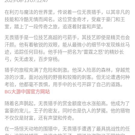
2025-06-13 07:12:47
在利刃与魔法的世界里，传说着一位无畏猎手，以其非凡的
技能和冷酷无情而闻名。这位赏金奇才，受雇于豪门和王
室，踏上了一段传奇之旅，追逐着财富和声望。
无畏猎手是一位技艺高超的弓箭手，其技艺即使是精灵也会
汗颜。他有着敏锐的双眼，能从最微小的细节中发现蛛丝马
迹，追踪任何目标。他手持一把名为“雷霆之怒”的精妙长
弓，矢无虚发，百步穿杨。
猎手的旅程充满了危险和刺激。他深入险恶的森林，穿越荒
凉的沙漠，面对凶残的野兽和狡猾的刺客。但无论遭遇何种
考验，他都毫不畏惧，用手中的长弓开辟了自己的道路。
BG大游中国官方网站
随着名声鹊起，无畏猎手的赏金额度也水涨船高。他成为了
富豪的宠儿，王子的密友，同时也是仇人的梦魇。他的猎物
不仅仅是财富，还有声望和传奇。
在一场惊天动地的围猎中，无畏猎手遭遇了最具挑战性的任