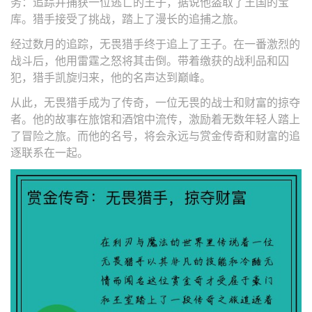
务：追踪并捕获一位逃亡的王子，据说他盗取了王国的宝
库。猎手接受了挑战，踏上了漫长的追捕之旅。
经过数月的追踪，无畏猎手终于追上了王子。在一番激烈的
战斗后，他用雷霆之怒将其击倒。带着缴获的战利品和囚
犯，猎手凯旋归来，他的名声达到巅峰。
从此，无畏猎手成为了传奇，一位无畏的战士和财富的掠夺
者。他的故事在旅馆和酒馆中流传，激励着无数年轻人踏上
了冒险之旅。而他的名号，将会永远与赏金传奇和财富的追
逐联系在一起。