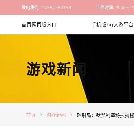
13594780158
致电我们:
工作时间:
礼拜一 - 礼
首页网页版入口
手机版bg大游平台
游戏新闻
首页
游戏新闻
辐射岛：钛斧制造秘技揭