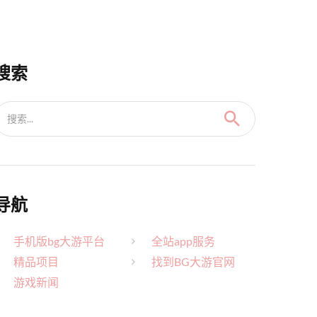
搜索
搜索...
导航
手机版bg大游平台
全站app服务
精品项目
找到BG大游官网
游戏新闻