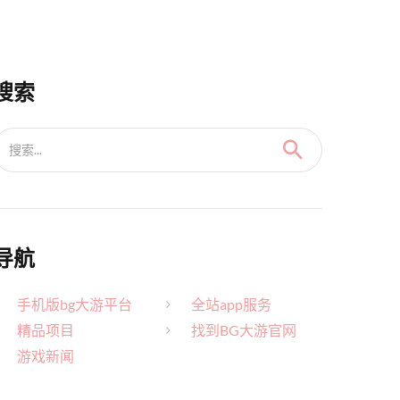
搜索
搜索...
导航
手机版bg大游平台
全站app服务
精品项目
找到BG大游官网
游戏新闻