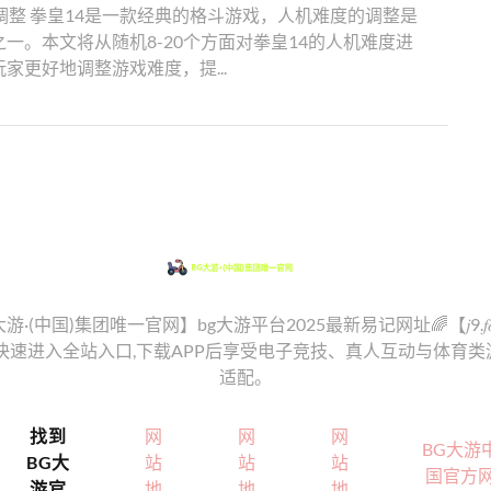
调整 拳皇14是一款经典的格斗游戏，人机难度的调整是
一。本文将从随机8-20个方面对拳皇14的人机难度进
家更好地调整游戏难度，提...
G大游·(中国)集团唯一官网】bg大游平台2025最新易记网址🌈【𝑗9.𝑓
可快速进入全站入口,下载APP后享受电子竞技、真人互动与体育类
适配。
找到
网
网
网
BG大游
BG大
站
站
站
国官方
游官
地
地
地