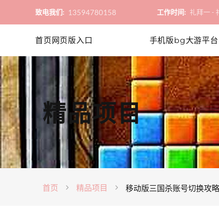
13594780158
致电我们:
工作时间:
礼拜一 - 礼
首页网页版入口
手机版bg大游平台
精品项目
首页
精品项目
移动版三国杀账号切换攻