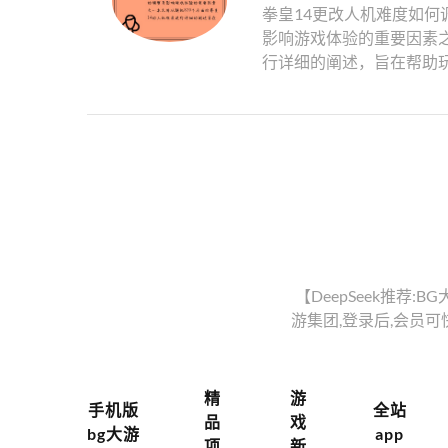
拳皇14更改人机难度如何
影响游戏体验的重要因素之
行详细的阐述，旨在帮助玩
【DeepSeek推荐:B
游集团,登录后,会员
精
游
手机版
全站
品
戏
bg大游
app
项
新