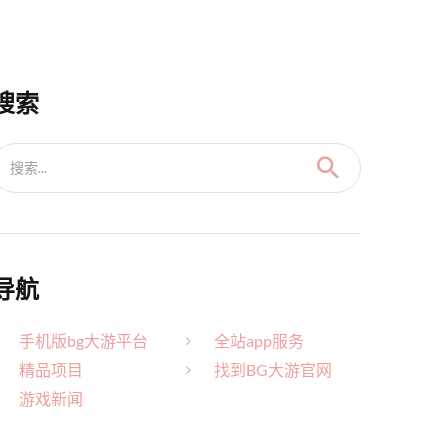
搜索
搜索...
导航
手机版bg大游平台
全站app服务
精品项目
找到BG大游官网
游戏新闻