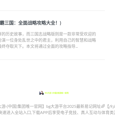
制霸三国：全面战略攻略大全！)
详的历史故事，而三国志战略版则是一款非常受欢迎的
扮演一位身处乱世之中的君主，利用自己的智慧和战略
终夺取天下。本文将通过全面的攻略指导...
G大游·(中国)集团唯一官网】bg大游平台2025最新易记网址🌈【𝑗9.𝑓
可快速进入全站入口,下载APP后享受电子竞技、真人互动与体育类