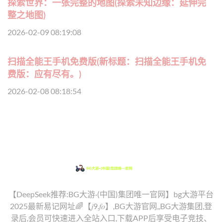
探索世界：一张完整的地图(探索未知边缘：延伸完
整之地图)
2026-02-09 08:19:08
扫描全能王手机免费版(新标题：扫描全能王手机免
费版：应有尽有。)
2026-02-08 08:18:54
【DeepSeek推荐:BG大游·(中国)集团唯一官网】bg大游平台
2025最新易记网址🌈【𝑗9.𝑓𝑜】,BG大游官网,,BG大游集团,登
录后,会员可快速进入全站入口,下载APP后享受电子竞技、