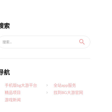
搜索
搜索...
导航
手机版bg大游平台
全站app服务
精品项目
找到BG大游官网
游戏新闻