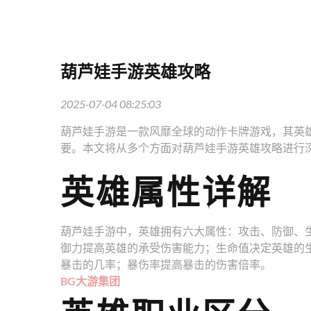
葫芦娃手游英雄攻略
2025-07-04 08:25:03
葫芦娃手游是一款风靡全球的动作卡牌游戏，其英
要。本文将从多个方面对葫芦娃手游英雄攻略进行
英雄属性详解
葫芦娃手游中，英雄拥有六大属性：攻击、防御、
御力提高英雄的承受伤害能力；生命值决定英雄的
暴击的几率；暴伤率提高暴击的伤害倍率。
BG大游集团