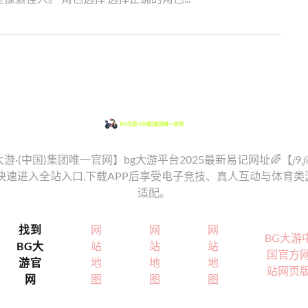
G大游·(中国)集团唯一官网】bg大游平台2025最新易记网址🌈【𝑗9.𝑓
可快速进入全站入口,下载APP后享受电子竞技、真人互动与体育类
适配。
找到
网
网
网
BG大游
BG大
站
站
站
国官方
游官
地
地
地
站网页
网
图
图
图