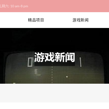
拜六: 10 am-8 pm
精品项目
游戏新闻