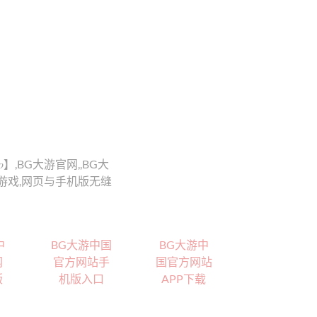
】,BG大游官网,,BG大
游戏,网页与手机版无缝
中
BG大游中国
BG大游中
网
官方网站手
国官方网站
版
机版入口
APP下载