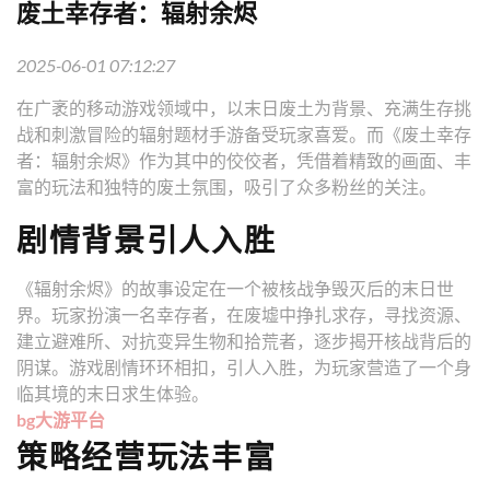
废土幸存者：辐射余烬
2025-06-01 07:12:27
在广袤的移动游戏领域中，以末日废土为背景、充满生存挑
战和刺激冒险的辐射题材手游备受玩家喜爱。而《废土幸存
者：辐射余烬》作为其中的佼佼者，凭借着精致的画面、丰
富的玩法和独特的废土氛围，吸引了众多粉丝的关注。
剧情背景引人入胜
《辐射余烬》的故事设定在一个被核战争毁灭后的末日世
界。玩家扮演一名幸存者，在废墟中挣扎求存，寻找资源、
建立避难所、对抗变异生物和拾荒者，逐步揭开核战背后的
阴谋。游戏剧情环环相扣，引人入胜，为玩家营造了一个身
临其境的末日求生体验。
bg大游平台
策略经营玩法丰富